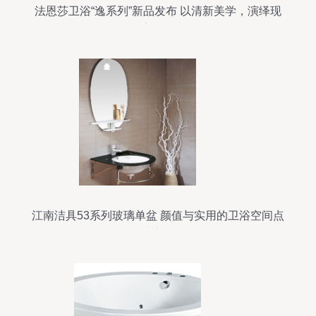
法恩莎卫浴“逸系列”新品发布 以清新美学，演绎现
代家居风尚
江南洁具53系列玻璃单盆 颜值与实用的卫浴空间点
睛之笔