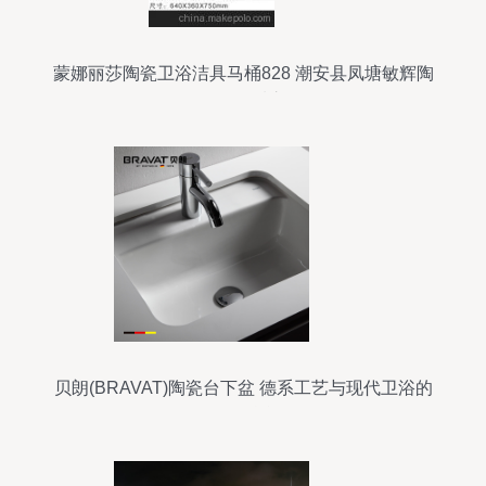
蒙娜丽莎陶瓷卫浴洁具马桶828 潮安县凤塘敏辉陶
瓷厂的品质之作
贝朗(BRAVAT)陶瓷台下盆 德系工艺与现代卫浴的
优雅融合