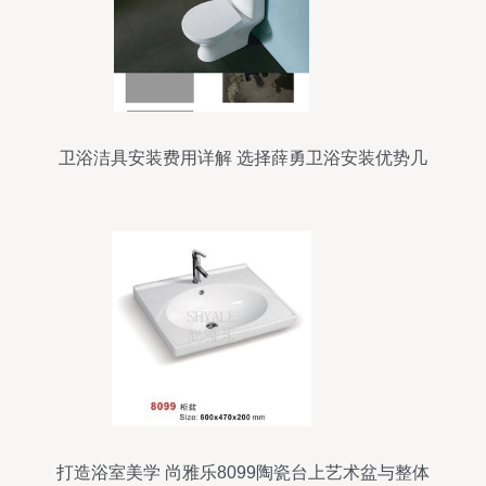
卫浴洁具安装费用详解 选择薛勇卫浴安装优势几
何？
打造浴室美学 尚雅乐8099陶瓷台上艺术盆与整体