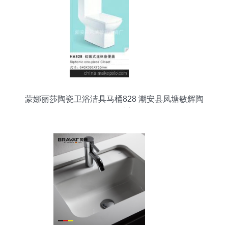
蒙娜丽莎陶瓷卫浴洁具马桶828 潮安县凤塘敏辉陶
瓷厂的品质之作