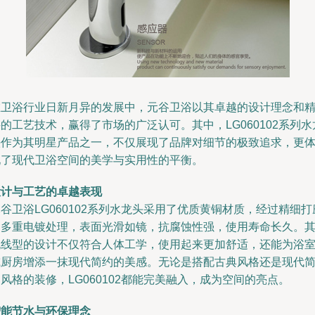
在卫浴行业日新月异的发展中，元谷卫浴以其卓越的设计理念和
的工艺技术，赢得了市场的广泛认可。其中，LG060102系列水
头作为其明星产品之一，不仅展现了品牌对细节的极致追求，更
现了现代卫浴空间的美学与实用性的平衡。
设计与工艺的卓越表现
谷卫浴LG060102系列水龙头采用了优质黄铜材质，经过精细打
和多重电镀处理，表面光滑如镜，抗腐蚀性强，使用寿命长久。
流线型的设计不仅符合人体工学，使用起来更加舒适，还能为浴
或厨房增添一抹现代简约的美感。无论是搭配古典风格还是现代
风格的装修，LG060102都能完美融入，成为空间的亮点。
智能节水与环保理念