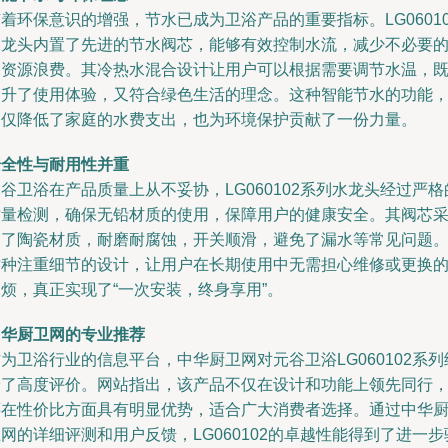
着环保意识的增强，节水已成为卫浴产品的重要指标。LG06010
水龙头内置了先进的节水阀芯，能够有效控制水流，减少不必要
水资源浪费。其冷热水混合设计让用户可以根据需要调节水温，
提升了使用体验，又符合绿色生活的理念。这种智能节水的功能
不仅降低了家庭的水费支出，也为环境保护贡献了一份力量。
安全性与耐用性并重
谷卫浴在产品质量上从不妥协，LG060102系列水龙头经过严格
质量检测，确保无铅材质的使用，保障用户的健康安全。其阀芯
用了陶瓷材质，耐磨耐腐蚀，开关顺滑，避免了漏水等常见问题
这种注重细节的设计，让用户在长期使用中无需担心维修或更换
烦，真正实现了“一次安装，终身享用”。
中华厨卫网的专业推荐
为卫浴行业的信息平台，中华厨卫网对元谷卫浴LG060102系列
予了高度评价。网站指出，该产品不仅在设计和功能上领先同行
还在性价比方面具有明显优势，适合广大消费者选择。通过中华
网的详细评测和用户反馈，LG060102的卓越性能得到了进一步