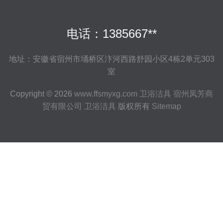
电话：1385667**
地址：安徽省宿州市埇桥区汴河西路舒园小区4栋2单元303
室
Copyright © 2026
www.ffsmyxg.com
卫浴洁具
宿州凤芳商
贸有限公司
卫浴洁具
版权所有
Sitemap